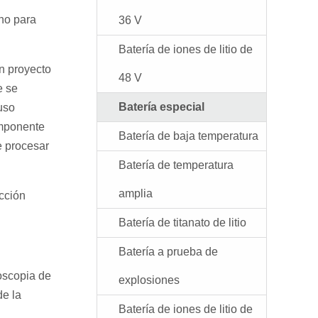
no para
36 V
Batería de iones de litio de
n proyecto
48 V
e se
Batería especial
uso
omponente
Batería de baja temperatura
e procesar
Batería de temperatura
amplia
ucción
Batería de titanato de litio
Batería a prueba de
roscopia de
explosiones
de la
Batería de iones de litio de