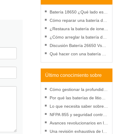
baterías
Batería 18650 ¿Qué lado es
positivo?
Cómo reparar una batería de
taladro que no se carga:
¿Restaura la batería de iones
motivos, reparación y uso
de litio en el congelador?
¿Cómo arreglar la batería de
un teléfono celular hinchada?
Discusión Batería 26650 Vs
Batería 18650
Qué hacer con una batería de
iones de litio perforada
Último conocimiento sobre
baterías
Cómo gestionar la profundidad
de descarga para mejorar el
Por qué las baterías de litio
rendimiento de la batería de
serán más rentables que
Lo que necesita saber sobre
litio
nunca en 2025
las SDS para baterías de litio
NFPA 855 y seguridad contra
incendios de baterías de litio:
Avances revolucionarios en la
una guía práctica
tecnología de baterías de litio
Una revisión exhaustiva de la