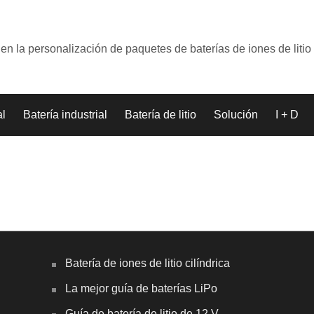
en la personalización de paquetes de baterías de iones de litio
al
Batería industrial
Batería de litio
Solución
I + D
Batería de iones de litio cilíndrica
La mejor guía de baterías LiPo
Guía de batería de litio de 12 V