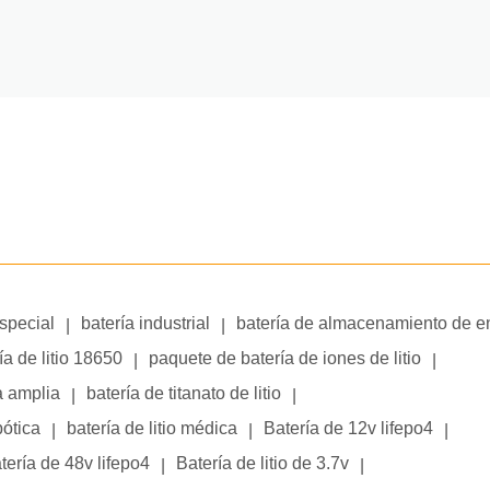
especial
batería industrial
batería de almacenamiento de e
|
|
ía de litio 18650
paquete de batería de iones de litio
|
|
a amplia
batería de titanato de litio
|
|
bótica
batería de litio médica
Batería de 12v lifepo4
|
|
|
tería de 48v lifepo4
Batería de litio de 3.7v
|
|