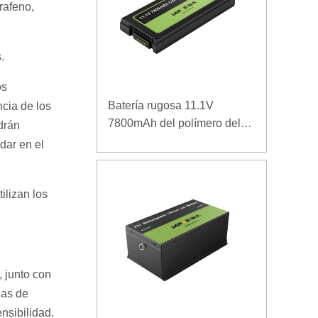
rafeno,
.
os
Batería rugosa 11.1V
ncia de los
7800mAh del polímero del
drán
ordenador portátil de la
dar en el
densidad de alta energía de
la baja temperatura
ilizan los
 junto con
las de
nsibilidad.