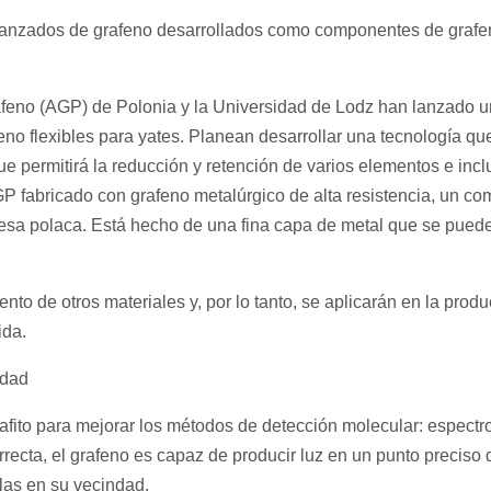
vanzados de grafeno desarrollados como componentes de grafe
afeno (AGP) de Polonia y la Universidad de Lodz han lanzado u
no flexibles para yates. Planean desarrollar una tecnología qu
 permitirá la reducción y retención de varios elementos e incl
GP fabricado con grafeno metalúrgico de alta resistencia, un c
presa polaca. Está hecho de una fina capa de metal que se pued
nto de otros materiales y, por lo tanto, se aplicarán en la prod
ida.
idad
rafito para mejorar los métodos de detección molecular: espect
rrecta, el grafeno es capaz de producir luz en un punto preciso 
ulas en su vecindad.