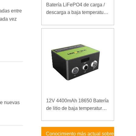
Batería LiFePO4 de carga /
adas entre
descarga a baja temperatura
cada vez
32V 20Ah para estación
base de telecomunicaciones
con comunicación RS485
12V 4400mAh 18650 Batería
 de nuevas
de litio de baja temperatura
para fuente de alimentación
reforzada
Conocimiento más actual sobre