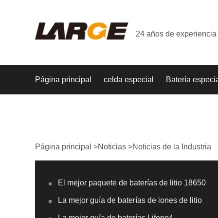
24 años de experiencia 
Página principal
celda especial
Batería especi
Página principal
>
Noticias
>
Noticias de la Industria
El mejor paquete de baterías de litio 18650
La mejor guía de baterías de iones de litio
La mejor guía de baterías Lifepo4