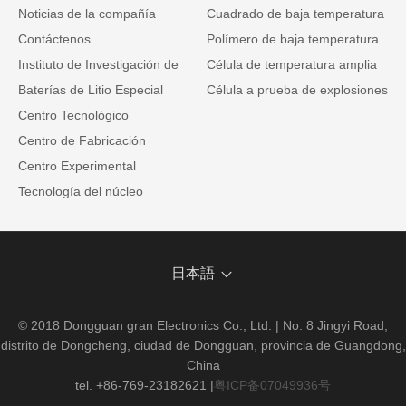
Noticias de la compañía
Cuadrado de baja temperatura
Contáctenos
Polímero de baja temperatura
Instituto de Investigación de
Célula de temperatura amplia
Baterías de Litio Especial
Célula a prueba de explosiones
Centro Tecnológico
Centro de Fabricación
Centro Experimental
Tecnología del núcleo
日本語
© 2018 Dongguan gran Electronics Co., Ltd. | No. 8 Jingyi Road,
distrito de Dongcheng, ciudad de Dongguan, provincia de Guangdong,
China
tel. +86-769-23182621
|
粤ICP备07049936号