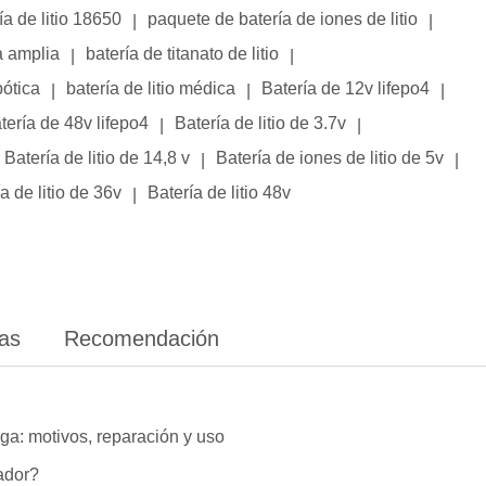
ía de litio 18650
paquete de batería de iones de litio
|
|
a amplia
batería de titanato de litio
|
|
bótica
batería de litio médica
Batería de 12v lifepo4
|
|
|
tería de 48v lifepo4
Batería de litio de 3.7v
|
|
Batería de litio de 14,8 v
Batería de iones de litio de 5v
|
|
a de litio de 36v
Batería de litio 48v
|
ias
Recomendación
ga: motivos, reparación y uso
lador?