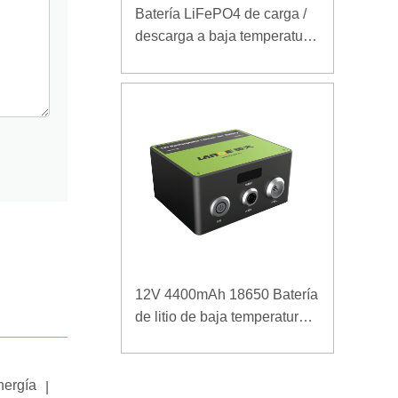
Batería LiFePO4 de carga /
descarga a baja temperatura
32V 20Ah para estación
base de telecomunicaciones
con comunicación RS485
12V 4400mAh 18650 Batería
de litio de baja temperatura
para fuente de alimentación
reforzada
nergía
|