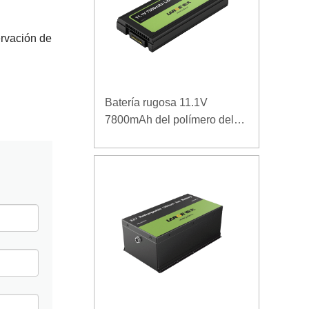
ervación de
Batería rugosa 11.1V
7800mAh del polímero del
ordenador portátil de la
densidad de alta energía de
la baja temperatura