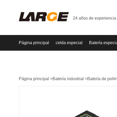
24 años de experiencia 
Página principal
celda especial
Batería especi
Página principal
>
Batería industrial
>
Batería de polím