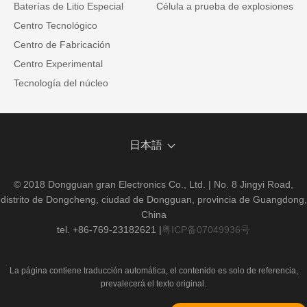
Baterías de Litio Especial
Célula a prueba de explosiones
Centro Tecnológico
Centro de Fabricación
Centro Experimental
Tecnología del núcleo
日本語
© 2018 Dongguan gran Electronics Co., Ltd. | No. 8 Jingyi Road,
distrito de Dongcheng, ciudad de Dongguan, provincia de Guangdong,
China
tel. +86-769-23182621
|
粤ICP备07049936号
La página contiene traducción automática, el contenido es solo de referencia,
prevalecerá el texto original.