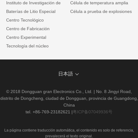
Instituto de Investigación de
Célula de temperatura amplia
Baterías de Litio Especial
Célula a prueba de explosiones
Centro Tecnológico
Centro de Fabricación
Centro Experimental
Tecnología del núcleo
日本語
© 2018 Dongguan gran Electronics Co., Ltd. | No. 8 Jingyi Road,
distrito de Dongcheng, ciudad de Dongguan, provincia de Guangdong,
China
tel. +86-769-23182621
|
粤ICP备07049936号
La página contiene traducción automática, el contenido es solo de referencia,
prevalecerá el texto original.