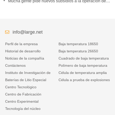
establecer subsidiarias
Mucha gente pide nuevos subsidios a la operación de
vehículos logísticos de energía.
info@large.net
Perfil de la empresa
Baja temperatura 18650
Historial de desarrollo
Baja temperatura 26650
Noticias de la compañía
Cuadrado de baja temperatura
Contáctenos
Polímero de baja temperatura
Instituto de Investigación de
Célula de temperatura amplia
Baterías de Litio Especial
Célula a prueba de explosiones
Centro Tecnológico
Centro de Fabricación
Centro Experimental
Tecnología del núcleo