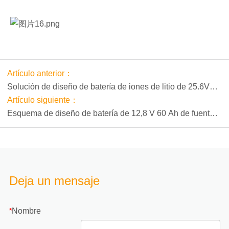
Artículo anterior：
Solución de diseño de batería de iones de litio de 25.6V
80Ah de carretilla elevadora eléctrica
Artículo siguiente：
Esquema de diseño de batería de 12,8 V 60 Ah de fuente
de alimentación de emergencia portátil industrial
Deja un mensaje
Nombre
*