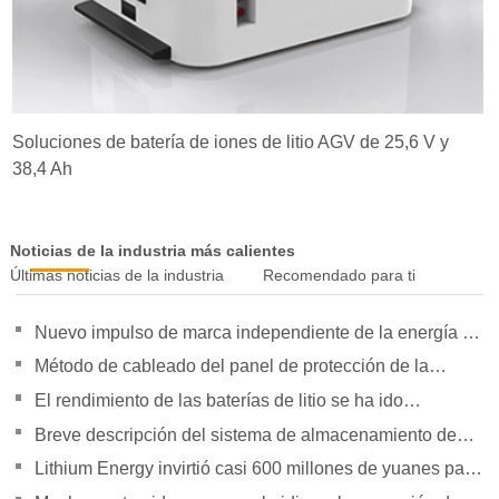
Soluciones de batería de iones de litio AGV de 25,6 V y
38,4 Ah
Noticias de la industria más calientes
Últimas noticias de la industria
Recomendado para ti
Nuevo impulso de marca independiente de la energía de
la orientación de política para duplicar su presión
Método de cableado del panel de protección de la
batería de litio
El rendimiento de las baterías de litio se ha ido
superando gradualmente
Breve descripción del sistema de almacenamiento de
energía Tesla Powerpack Large
Lithium Energy invirtió casi 600 millones de yuanes para