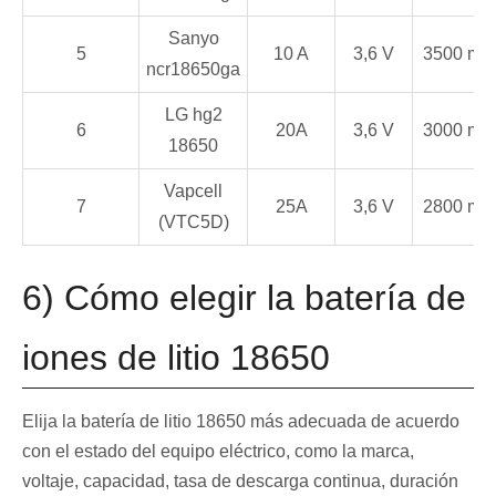
Sanyo
5
10 A
3,6 V
3500 mA
ncr18650ga
LG hg2
6
20A
3,6 V
3000 mA
18650
Vapcell
7
25A
3,6 V
2800 mA
(VTC5D)
6) Cómo elegir la batería de
iones de litio 18650
Elija la batería de litio 18650 más adecuada de acuerdo
con el estado del equipo eléctrico, como la marca,
voltaje, capacidad, tasa de descarga continua, duración