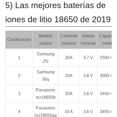
5) Las mejores baterías de
iones de litio 18650 de 2019
Modelo
Corriente
Voltaje
Capacid
Clasificación
celular
máxima
nominal
nominal
Samsung
1
20A
3,7 V
2500 mA
25r
Samsung
2
20A
3,6 V
3000 mA
30q
Panasonic
3
20A
3,6 V
3400 mA
ncr18650b
Panasonic
4
10 A
3,6 V
3450 mA
ncr18650ga