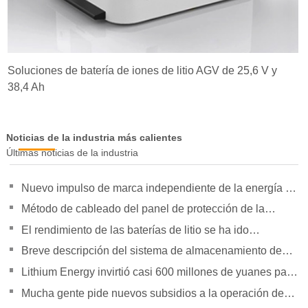
Soluciones de batería de iones de litio AGV de 25,6 V y
38,4 Ah
Noticias de la industria más calientes
Últimas noticias de la industria
Nuevo impulso de marca independiente de la energía de
la orientación de política para duplicar su presión
Método de cableado del panel de protección de la
batería de litio
El rendimiento de las baterías de litio se ha ido
superando gradualmente
Breve descripción del sistema de almacenamiento de
energía Tesla Powerpack Large
Lithium Energy invirtió casi 600 millones de yuanes para
establecer subsidiarias
Mucha gente pide nuevos subsidios a la operación de