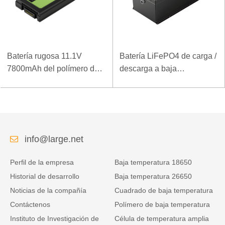
Batería rugosa 11.1V
Batería LiFePO4 de carga /
7800mAh del polímero del
descarga a baja
ordenador portátil de la
temperatura 32V 20Ah para
densidad de alta energía
estación base de
de la baja temperatura
telecomunicaciones con
comunicación RS485
info@large.net
Perfil de la empresa
Baja temperatura 18650
Historial de desarrollo
Baja temperatura 26650
Noticias de la compañía
Cuadrado de baja temperatura
Contáctenos
Polímero de baja temperatura
Instituto de Investigación de
Célula de temperatura amplia