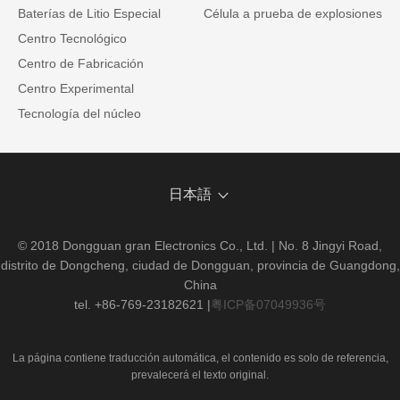
Baterías de Litio Especial
Célula a prueba de explosiones
Centro Tecnológico
Centro de Fabricación
Centro Experimental
Tecnología del núcleo
日本語
© 2018 Dongguan gran Electronics Co., Ltd. | No. 8 Jingyi Road,
distrito de Dongcheng, ciudad de Dongguan, provincia de Guangdong,
China
tel. +86-769-23182621
|
粤ICP备07049936号
La página contiene traducción automática, el contenido es solo de referencia,
prevalecerá el texto original.