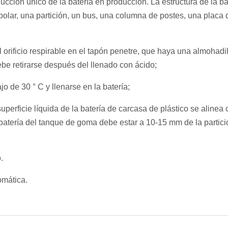
ucción único de la batería en producción. La estructura de la ba
polar, una partición, un bus, una columna de postes, una placa 
 orificio respirable en el tapón penetre, que haya una almohadi
ebe retirarse después del llenado con ácido;
jo de 30 ° C y llenarse en la batería;
superficie líquida de la batería de carcasa de plástico se alinea 
a batería del tanque de goma debe estar a 10-15 mm de la partic
.
omática.