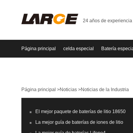
24 años de experiencia 
Página principal
celda especial
Batería especi
Página principal
>
Noticias
>
Noticias de la Industria
El mejor paquete de baterías de litio 18650
La mejor guía de baterías de iones de litio
La mejor guía de baterías Lifepo4