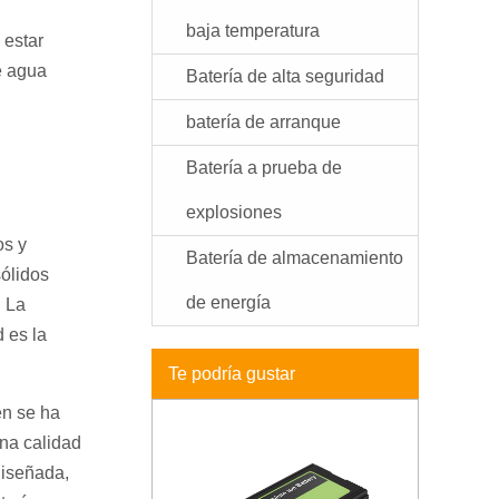
baja temperatura
 estar
e agua
Batería de alta seguridad
batería de arranque
Batería a prueba de
explosiones
os y
Batería de almacenamiento
sólidos
de energía
. La
d es la
Te podría gustar
én se ha
una calidad
diseñada,