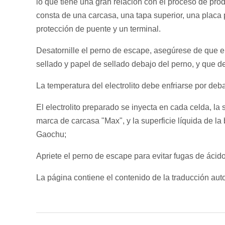
lo que tiene una gran relación con el proceso de prod
consta de una carcasa, una tapa superior, una placa 
protección de puente y un terminal.
Desatornille el perno de escape, asegúrese de que el
sellado y papel de sellado debajo del perno, y que d
La temperatura del electrolito debe enfriarse por deba
El electrolito preparado se inyecta en cada celda, la 
marca de carcasa "Max", y la superficie líquida de l
Gaochu;
Apriete el perno de escape para evitar fugas de ácido
La página contiene el contenido de la traducción aut