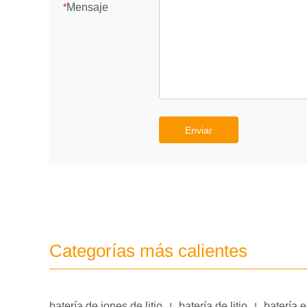
Mensaje
*
Enviar
Categorías más calientes
batería de iones de litio
batería de litio
batería 