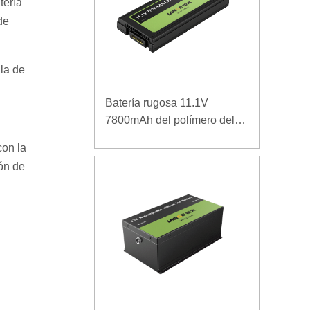
tería
de
lla de
Batería rugosa 11.1V
7800mAh del polímero del
ordenador portátil de la
con la
densidad de alta energía de
ión de
la baja temperatura