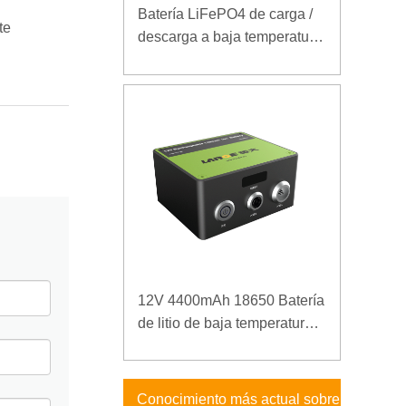
Batería LiFePO4 de carga /
te
descarga a baja temperatura
32V 20Ah para estación
base de telecomunicaciones
con comunicación RS485
12V 4400mAh 18650 Batería
de litio de baja temperatura
para fuente de alimentación
reforzada
Conocimiento más actual sobre