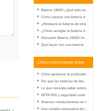
baterías
Batería 18650 ¿Qué lado es
positivo?
Cómo reparar una batería de
taladro que no se carga:
¿Restaura la batería de iones
motivos, reparación y uso
de litio en el congelador?
¿Cómo arreglar la batería de
un teléfono celular hinchada?
Discusión Batería 26650 Vs
Batería 18650
Qué hacer con una batería de
iones de litio perforada
Último conocimiento sobre
baterías
Cómo gestionar la profundidad
de descarga para mejorar el
Por qué las baterías de litio
rendimiento de la batería de
serán más rentables que
Lo que necesita saber sobre
litio
nunca en 2025
las SDS para baterías de litio
NFPA 855 y seguridad contra
incendios de baterías de litio:
Avances revolucionarios en la
una guía práctica
tecnología de baterías de litio
Una revisión exhaustiva de la
nergía