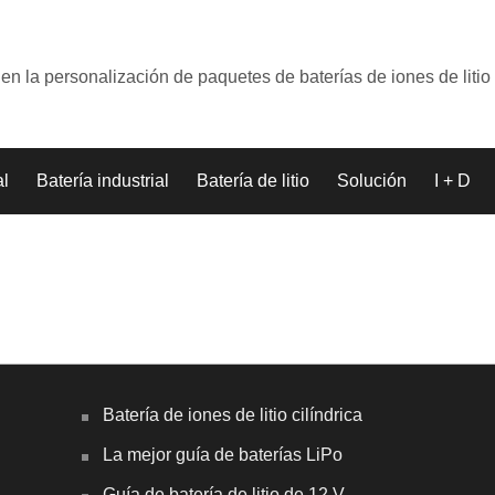
en la personalización de paquetes de baterías de iones de litio
al
Batería industrial
Batería de litio
Solución
I + D
Batería de iones de litio cilíndrica
La mejor guía de baterías LiPo
Guía de batería de litio de 12 V