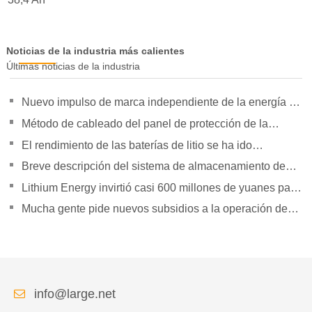
Noticias de la industria más calientes
Últimas noticias de la industria
Nuevo impulso de marca independiente de la energía de
la orientación de política para duplicar su presión
Método de cableado del panel de protección de la
batería de litio
El rendimiento de las baterías de litio se ha ido
superando gradualmente
Breve descripción del sistema de almacenamiento de
energía Tesla Powerpack Large
Lithium Energy invirtió casi 600 millones de yuanes para
establecer subsidiarias
Mucha gente pide nuevos subsidios a la operación de
vehículos logísticos de energía.
info@large.net