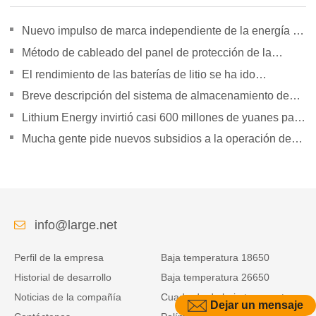
Nuevo impulso de marca independiente de la energía de
la orientación de política para duplicar su presión
Método de cableado del panel de protección de la
batería de litio
El rendimiento de las baterías de litio se ha ido
superando gradualmente
Breve descripción del sistema de almacenamiento de
energía Tesla Powerpack Large
Lithium Energy invirtió casi 600 millones de yuanes para
establecer subsidiarias
Mucha gente pide nuevos subsidios a la operación de
vehículos logísticos de energía.
info@large.net
Perfil de la empresa
Baja temperatura 18650
Historial de desarrollo
Baja temperatura 26650
Noticias de la compañía
Cuadrado de baja temperatura
Dejar un mensaje