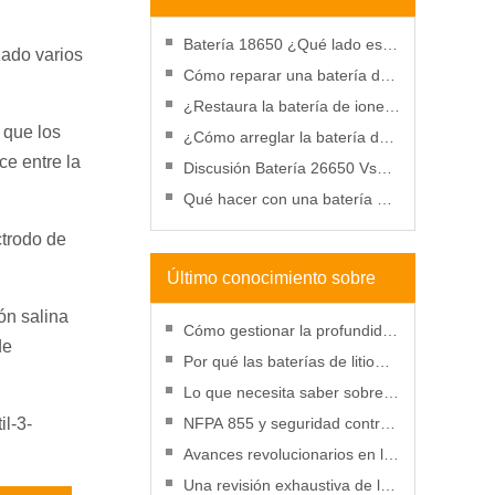
baterías
Batería 18650 ¿Qué lado es
zado varios
positivo?
Cómo reparar una batería de
taladro que no se carga:
¿Restaura la batería de iones
motivos, reparación y uso
 que los
de litio en el congelador?
¿Cómo arreglar la batería de
ce entre la
un teléfono celular hinchada?
Discusión Batería 26650 Vs
Batería 18650
Qué hacer con una batería de
iones de litio perforada
ctrodo de
Último conocimiento sobre
ón salina
baterías
Cómo gestionar la profundidad
de
de descarga para mejorar el
Por qué las baterías de litio
rendimiento de la batería de
serán más rentables que
Lo que necesita saber sobre
litio
nunca en 2025
las SDS para baterías de litio
il-3-
NFPA 855 y seguridad contra
incendios de baterías de litio:
Avances revolucionarios en la
una guía práctica
tecnología de baterías de litio
Una revisión exhaustiva de la