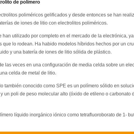
trolito de polímero
ctrolitos poliméricos gelificados y desde entonces se han reali
terías de iones de litio con electrolitos poliméricos.
e han utilizado por completo en el mercado de la electrónica, ya
es que lo rodean. Ha habido modelos híbridos hechos por un cru
quido y una batería de iones de litio sólida de plástico.
a de las veces en una configuración de media celda sobre un ele
 una celda de metal de litio.
lido también conocido como SPE es un polímero sólido en soluci
 y un poli de peso molecular alto (óxido de etileno o carbonato 
ímero líquido inorgánico iónico como tetrafluoroborato de 1- but