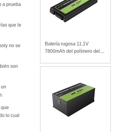
do a prueba
rías que le
Batería rugosa 11.1V
poly no se
7800mAh del polímero del
ordenador portátil de la
densidad de alta energía de
bién son
la baja temperatura
 un
e.
z que
do lo cual