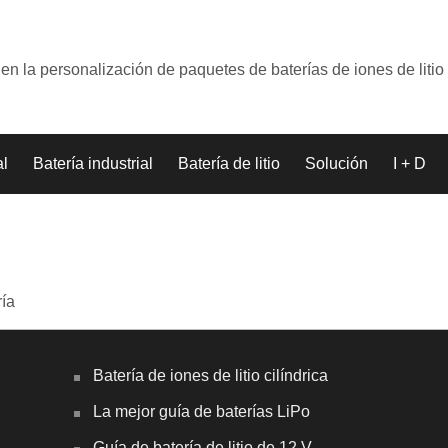
en la personalización de paquetes de baterías de iones de litio
al
Batería industrial
Batería de litio
Solución
I + D
ría
Batería de iones de litio cilíndrica
La mejor guía de baterías LiPo
Guía de batería de litio de 12 V