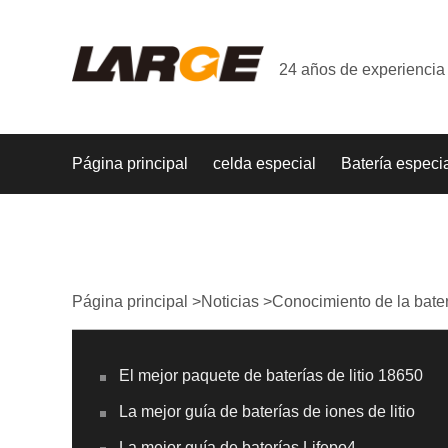
24 años de experiencia 
Página principal
celda especial
Batería especi
Página principal
>
Noticias
>
Conocimiento de la bate
El mejor paquete de baterías de litio 18650
La mejor guía de baterías de iones de litio
La mejor guía de baterías Lifepo4