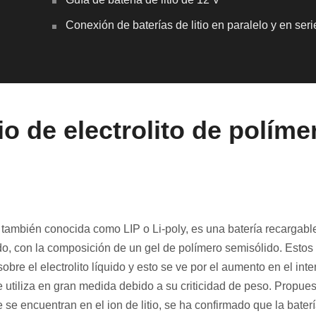
Conexión de baterías de litio en paralelo y en seri
tio de electrolito de políme
io, también conocida como LIP o Li-poly, es una batería recargab
quido, con la composición de un gel de polímero semisólido. Esto
obre el electrolito líquido y esto se ve por el aumento en el inte
e utiliza en gran medida debido a su criticidad de peso. Propue
ue se encuentran en el ion de litio, se ha confirmado que la bater