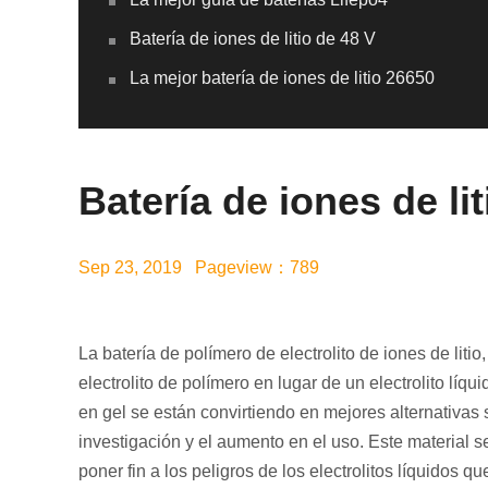
Batería de iones de litio de 48 V
La mejor batería de iones de litio 26650
Batería de iones de li
Sep 23, 2019 Pageview：789
La batería de polímero de electrolito de iones de lit
electrolito de polímero en lugar de un electrolito lí
en gel se están convirtiendo en mejores alternativas s
investigación y el aumento en el uso. Este material s
poner fin a los peligros de los electrolitos líquidos q