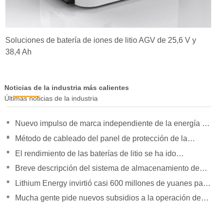
Soluciones de batería de iones de litio AGV de 25,6 V y
38,4 Ah
Noticias de la industria más calientes
Últimas noticias de la industria
Nuevo impulso de marca independiente de la energía de
la orientación de política para duplicar su presión
Método de cableado del panel de protección de la
batería de litio
El rendimiento de las baterías de litio se ha ido
superando gradualmente
Breve descripción del sistema de almacenamiento de
energía Tesla Powerpack Large
Lithium Energy invirtió casi 600 millones de yuanes para
establecer subsidiarias
Mucha gente pide nuevos subsidios a la operación de
vehículos logísticos de energía.