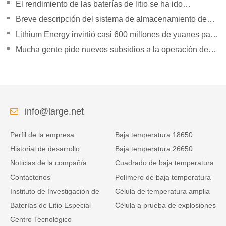
batería de litio
El rendimiento de las baterías de litio se ha ido
superando gradualmente
Breve descripción del sistema de almacenamiento de
energía Tesla Powerpack Large
Lithium Energy invirtió casi 600 millones de yuanes para
establecer subsidiarias
Mucha gente pide nuevos subsidios a la operación de
vehículos logísticos de energía.
info@large.net
Perfil de la empresa
Baja temperatura 18650
Historial de desarrollo
Baja temperatura 26650
Noticias de la compañía
Cuadrado de baja temperatura
Contáctenos
Polímero de baja temperatura
Instituto de Investigación de
Célula de temperatura amplia
Baterías de Litio Especial
Célula a prueba de explosiones
Centro Tecnológico