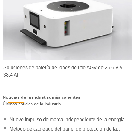
Soluciones de batería de iones de litio AGV de 25,6 V y
38,4 Ah
Noticias de la industria más calientes
Últimas noticias de la industria
Nuevo impulso de marca independiente de la energía de
la orientación de política para duplicar su presión
Método de cableado del panel de protección de la