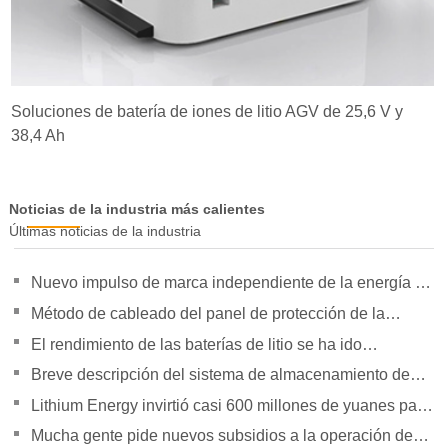
Soluciones de batería de iones de litio AGV de 25,6 V y
38,4 Ah
Noticias de la industria más calientes
Últimas noticias de la industria
Nuevo impulso de marca independiente de la energía de
la orientación de política para duplicar su presión
Método de cableado del panel de protección de la
batería de litio
El rendimiento de las baterías de litio se ha ido
superando gradualmente
Breve descripción del sistema de almacenamiento de
energía Tesla Powerpack Large
Lithium Energy invirtió casi 600 millones de yuanes para
establecer subsidiarias
Mucha gente pide nuevos subsidios a la operación de