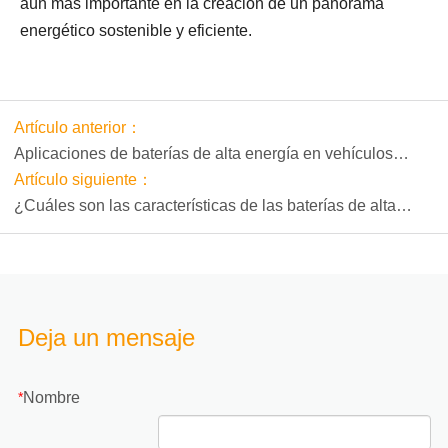
aún más importante en la creación de un panorama
energético sostenible y eficiente.
Artículo anterior：
Aplicaciones de baterías de alta energía en vehículos
eléctricos, teléfonos móviles y otros campos
Artículo siguiente：
¿Cuáles son las características de las baterías de alta
energía?
Deja un mensaje
Nombre
*