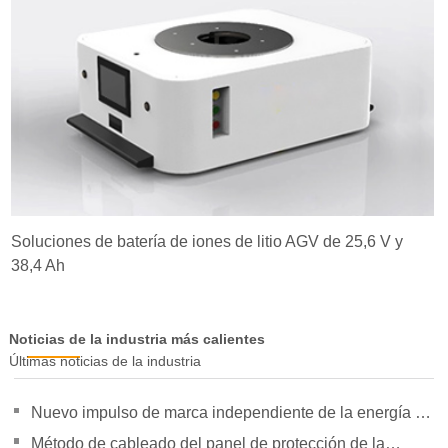
Soluciones de batería de iones de litio AGV de 25,6 V y
38,4 Ah
Noticias de la industria más calientes
Últimas noticias de la industria
Nuevo impulso de marca independiente de la energía de
la orientación de política para duplicar su presión
Método de cableado del panel de protección de la