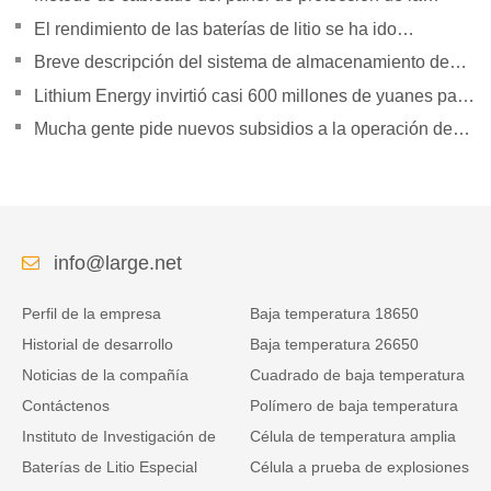
batería de litio
El rendimiento de las baterías de litio se ha ido
superando gradualmente
Breve descripción del sistema de almacenamiento de
energía Tesla Powerpack Large
Lithium Energy invirtió casi 600 millones de yuanes para
establecer subsidiarias
Mucha gente pide nuevos subsidios a la operación de
vehículos logísticos de energía.
info@large.net
Perfil de la empresa
Baja temperatura 18650
Historial de desarrollo
Baja temperatura 26650
Noticias de la compañía
Cuadrado de baja temperatura
Contáctenos
Polímero de baja temperatura
Instituto de Investigación de
Célula de temperatura amplia
Baterías de Litio Especial
Célula a prueba de explosiones