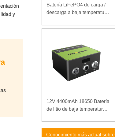
Batería LiFePO4 de carga /
mentación
descarga a baja temperatura
ilidad y
32V 20Ah para estación
base de telecomunicaciones
con comunicación RS485
ra
cas
12V 4400mAh 18650 Batería
de litio de baja temperatura
para fuente de alimentación
reforzada
Conocimiento más actual sobre