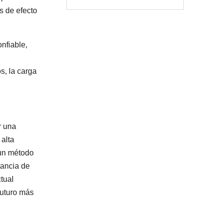
gestión de riesgos de las
s de efecto
baterías de litio
onfiable,
s, la carga
r una
 alta
 un método
tancia de
tual
futuro más