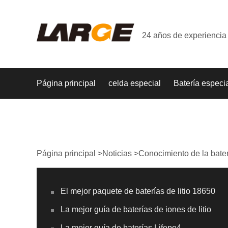
24 años de experiencia 
Página principal
celda especial
Batería especi
Página principal
>
Noticias
>
Conocimiento de la bate
El mejor paquete de baterías de litio 18650
La mejor guía de baterías de iones de litio
La mejor guía de baterías Lifepo4