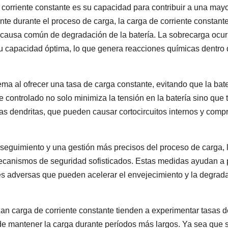
 corriente constante es su capacidad para contribuir a una may
iente durante el proceso de carga, la carga de corriente constan
a causa común de degradación de la batería. La sobrecarga ocu
su capacidad óptima, lo que genera reacciones químicas dentro 
ema al ofrecer una tasa de carga constante, evitando que la bat
e controlado no solo minimiza la tensión en la batería sino que
s dendritas, que pueden causar cortocircuitos internos y comp
 seguimiento y una gestión más precisos del proceso de carga, 
mecanismos de seguridad sofisticados. Estas medidas ayudan a p
es adversas que pueden acelerar el envejecimiento y la degrada
izan carga de corriente constante tienden a experimentar tasas 
 mantener la carga durante períodos más largos. Ya sea que s