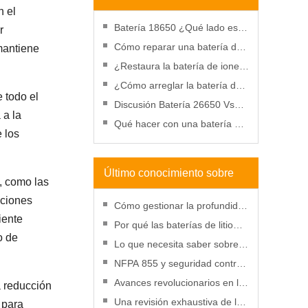
n el
baterías
Batería 18650 ¿Qué lado es
r
positivo?
Cómo reparar una batería de
 mantiene
taladro que no se carga:
¿Restaura la batería de iones
motivos, reparación y uso
de litio en el congelador?
¿Cómo arreglar la batería de
e todo el
un teléfono celular hinchada?
Discusión Batería 26650 Vs
 a la
Batería 18650
Qué hacer con una batería de
 los
iones de litio perforada
Último conocimiento sobre
, como las
aciones
baterías
Cómo gestionar la profundidad
iente
de descarga para mejorar el
Por qué las baterías de litio
o de
rendimiento de la batería de
serán más rentables que
Lo que necesita saber sobre
litio
nunca en 2025
las SDS para baterías de litio
NFPA 855 y seguridad contra
incendios de baterías de litio:
Avances revolucionarios en la
a reducción
una guía práctica
tecnología de baterías de litio
Una revisión exhaustiva de la
 para