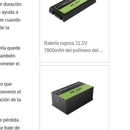
or duración
te ayuda a
rre cuando
de la
Batería rugosa 11.1V
ería quede
7800mAh del polímero del
 también
ordenador portátil de la
rometer el
densidad de alta energía de
la baja temperatura
lo que
revenir el
ción de la
de pérdida
e trate de