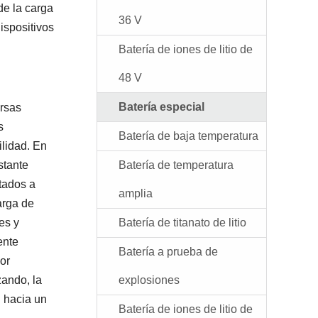
de la carga
36 V
ispositivos
Batería de iones de litio de
48 V
Batería especial
ersas
s
Batería de baja temperatura
ilidad. En
stante
Batería de temperatura
tados a
amplia
arga de
es y
Batería de titanato de litio
ente
Batería a prueba de
or
zando, la
explosiones
n hacia un
Batería de iones de litio de