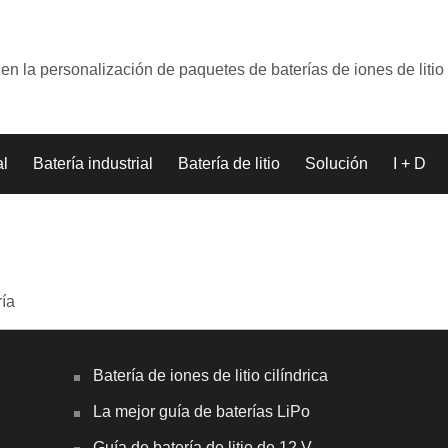
en la personalización de paquetes de baterías de iones de litio
al
Batería industrial
Batería de litio
Solución
I + D
ría
Batería de iones de litio cilíndrica
La mejor guía de baterías LiPo
Guía de batería de litio de 12 V