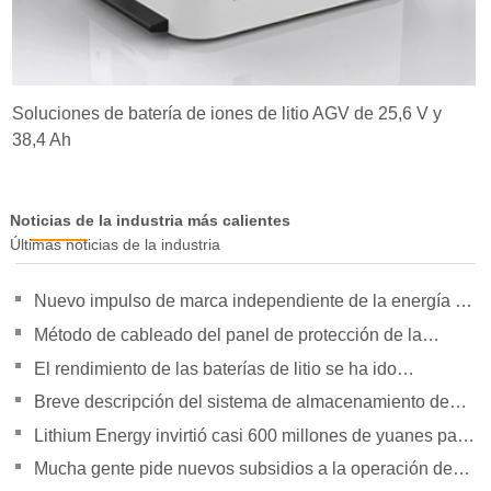
Soluciones de batería de iones de litio AGV de 25,6 V y
38,4 Ah
Noticias de la industria más calientes
Últimas noticias de la industria
Nuevo impulso de marca independiente de la energía de
la orientación de política para duplicar su presión
Método de cableado del panel de protección de la
batería de litio
El rendimiento de las baterías de litio se ha ido
superando gradualmente
Breve descripción del sistema de almacenamiento de
energía Tesla Powerpack Large
Lithium Energy invirtió casi 600 millones de yuanes para
establecer subsidiarias
Mucha gente pide nuevos subsidios a la operación de