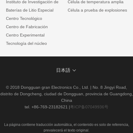
Instituto de Investigación de
Célula de temperatura amplia
Baterías de Litio Especial
Célula a prueba de explosiones
Centro Tecnológico
Centro de Fabricación
Centro Experimental
Tecnología del núcleo
日本語
© 2018 Dongguan gran Electronics Co., Ltd. | No. 8 Jingyi Road,
distrito de Dongcheng, ciudad de Dongguan, provincia de Guangdong,
China
tel. +86-769-23182621
|
粤ICP备07049936号
La página contiene traducción automática, el contenido es solo de referencia,
prevalecerá el texto original.