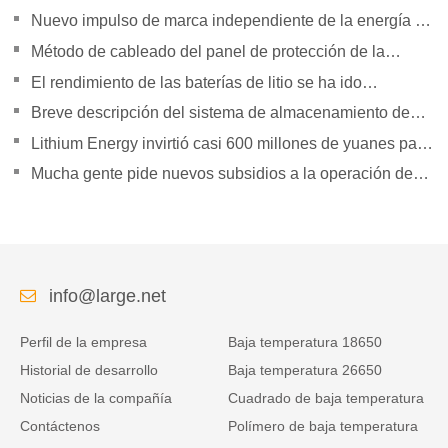
Nuevo impulso de marca independiente de la energía de
la orientación de política para duplicar su presión
Método de cableado del panel de protección de la
batería de litio
El rendimiento de las baterías de litio se ha ido
superando gradualmente
Breve descripción del sistema de almacenamiento de
energía Tesla Powerpack Large
Lithium Energy invirtió casi 600 millones de yuanes para
establecer subsidiarias
Mucha gente pide nuevos subsidios a la operación de
vehículos logísticos de energía.
info@large.net
Perfil de la empresa
Baja temperatura 18650
Historial de desarrollo
Baja temperatura 26650
Noticias de la compañía
Cuadrado de baja temperatura
Contáctenos
Polímero de baja temperatura