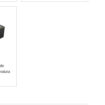
 de
eratura