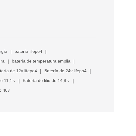
rgía
batería lifepo4
|
|
ura
batería de temperatura amplia
|
|
tería de 12v lifepo4
Batería de 24v lifepo4
|
|
de 11,1 v
Batería de litio de 14,8 v
|
|
io 48v