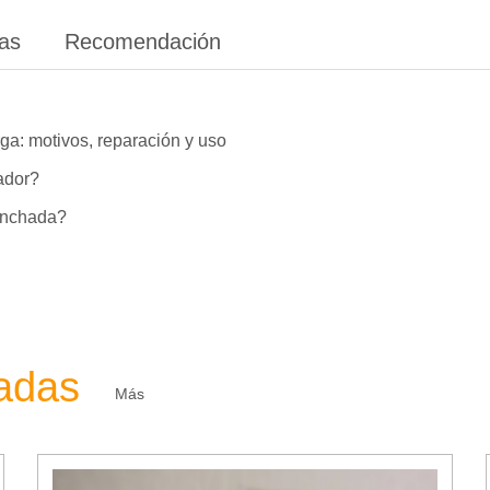
ias
Recomendación
ga: motivos, reparación y uso
lador?
hinchada?
zadas
Más