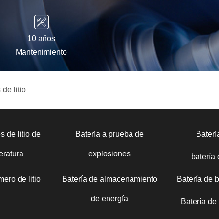
10 años
Mantenimiento
de litio
s de litio de
Batería a prueba de
Bater
eratura
explosiones
batería
mero de litio
Batería de almacenamiento
Batería de 
de energía
Batería de t