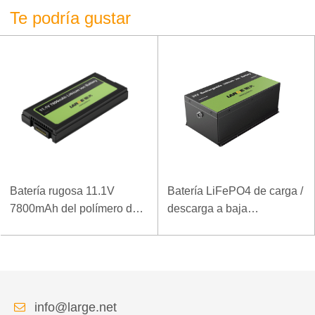
Te podría gustar
Batería rugosa 11.1V
Batería LiFePO4 de carga /
7800mAh del polímero del
descarga a baja
ordenador portátil de la
temperatura 32V 20Ah para
densidad de alta energía
estación base de
de la baja temperatura
telecomunicaciones con
comunicación RS485
info@large.net