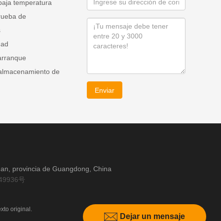
baja temperatura
rueba de
s
dad
arranque
 almacenamiento de
Enviar
guan, provincia de Guangdong, China
49936号
xto original.
Dejar un mensaje