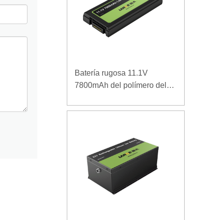
Batería rugosa 11.1V
7800mAh del polímero del
ordenador portátil de la
densidad de alta energía de
la baja temperatura