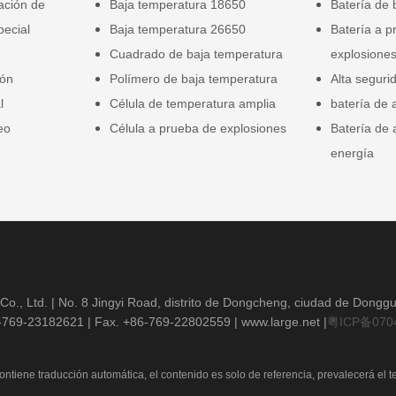
gación de
Baja temperatura 18650
Batería de 
pecial
Baja temperatura 26650
Batería a p
Cuadrado de baja temperatura
explosione
ión
Polímero de baja temperatura
Alta seguri
l
Célula de temperatura amplia
batería de 
eo
Célula a prueba de explosiones
Batería de
energía
o., Ltd. | No. 8 Jingyi Road, distrito de Dongcheng, ciudad de Dong
6-769-23182621
| Fax. +86-769-22802559 |
www.large.net
|
粤ICP备070
ntiene traducción automática, el contenido es solo de referencia, prevalecerá el te