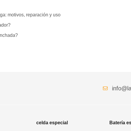
ga: motivos, reparación y uso
lador?
hinchada?
info@la
celda especial
Batería e