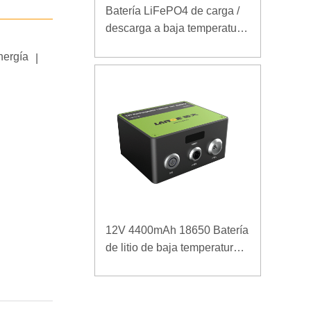
Batería LiFePO4 de carga /
descarga a baja temperatura
32V 20Ah para estación
nergía
|
base de telecomunicaciones
con comunicación RS485
12V 4400mAh 18650 Batería
de litio de baja temperatura
para fuente de alimentación
reforzada