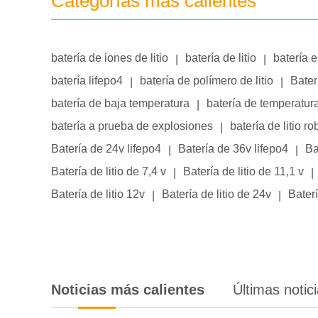
Categorías más calientes
batería de iones de litio
batería de litio
batería 
|
|
batería lifepo4
batería de polímero de litio
Bater
|
|
batería de baja temperatura
batería de temperatur
|
batería a prueba de explosiones
batería de litio ro
|
Batería de 24v lifepo4
Batería de 36v lifepo4
Ba
|
|
Batería de litio de 7,4 v
Batería de litio de 11,1 v
|
|
Batería de litio 12v
Batería de litio de 24v
Baterí
|
|
Noticias más calientes
Últimas notic