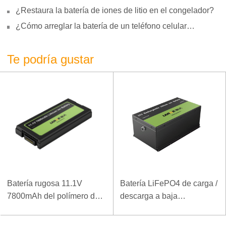
motivos, reparación y uso
¿Restaura la batería de iones de litio en el congelador?
¿Cómo arreglar la batería de un teléfono celular
hinchada?
Te podría gustar
Batería rugosa 11.1V
Batería LiFePO4 de carga /
7800mAh del polímero del
descarga a baja
ordenador portátil de la
temperatura 32V 20Ah para
densidad de alta energía
estación base de