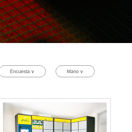
Encuesta ∨
Mano ∨