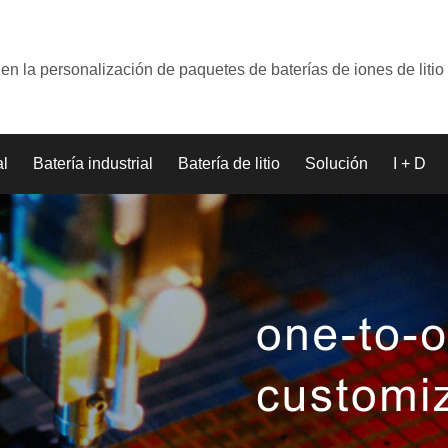
en la personalización de paquetes de baterías de iones de litio
al
Batería industrial
Batería de litio
Solución
I + D