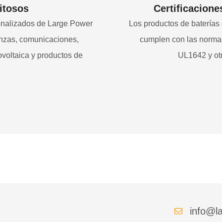
itosos
Certificacione
sonalizados de Large Power
Los productos de baterías 
anzas, comunicaciones,
cumplen con las norm
tovoltaica y productos de
UL1642 y otr
info@la