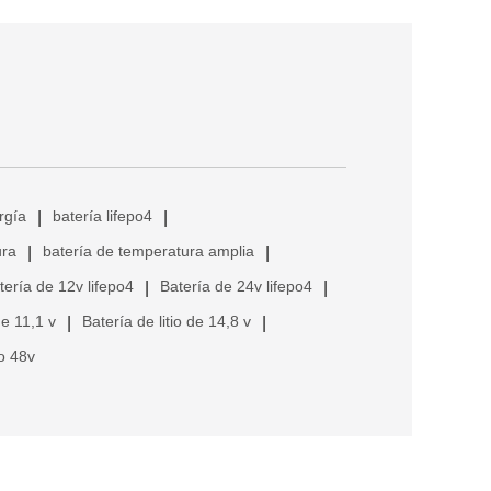
rgía
batería lifepo4
|
|
ura
batería de temperatura amplia
|
|
tería de 12v lifepo4
Batería de 24v lifepo4
|
|
de 11,1 v
Batería de litio de 14,8 v
|
|
io 48v