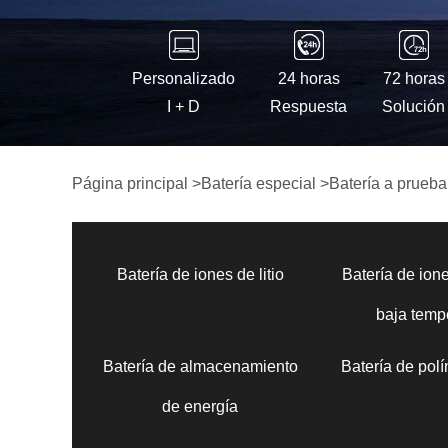
Personalizado
24 horas
72 horas
I + D
Respuesta
Solución
Página principal
>
Batería especial
>
Batería a prueba
Batería de iones de litio
Batería de ione
baja temp
Batería de almacenamiento
Batería de polí
de energía