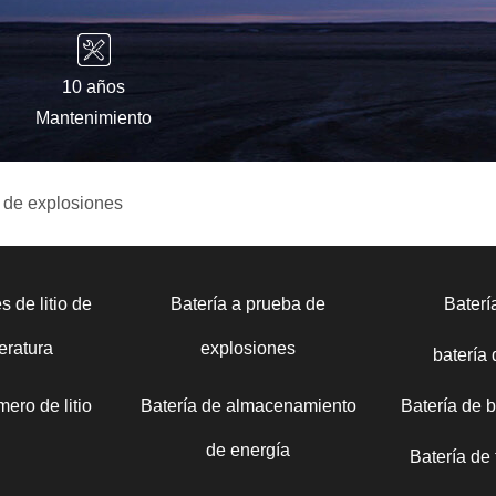
10 años
Mantenimiento
 de explosiones
s de litio de
Batería a prueba de
Bater
eratura
explosiones
batería
mero de litio
Batería de almacenamiento
Batería de 
de energía
Batería de t