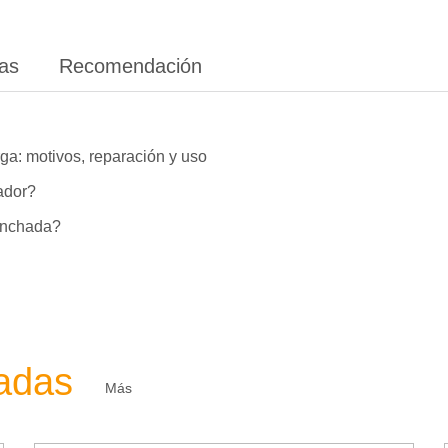
ias
Recomendación
ga: motivos, reparación y uso
lador?
hinchada?
zadas
Más