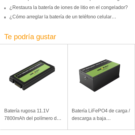
motivos, reparación y uso
¿Restaura la batería de iones de litio en el congelador?
¿Cómo arreglar la batería de un teléfono celular
hinchada?
Te podría gustar
Batería rugosa 11.1V
Batería LiFePO4 de carga /
7800mAh del polímero del
descarga a baja
ordenador portátil de la
temperatura 32V 20Ah para
densidad de alta energía
estación base de