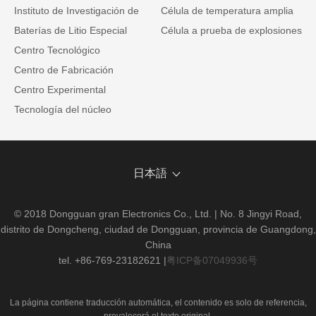
Instituto de Investigación de
Célula de temperatura amplia
Baterías de Litio Especial
Célula a prueba de explosiones
Centro Tecnológico
Centro de Fabricación
Centro Experimental
Tecnología del núcleo
日本語
© 2018 Dongguan gran Electronics Co., Ltd. | No. 8 Jingyi Road,
distrito de Dongcheng, ciudad de Dongguan, provincia de Guangdong,
China
tel. +86-769-23182621
|
粤ICP备07049936号
La página contiene traducción automática, el contenido es solo de referencia,