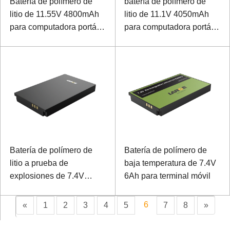
Batería de polímero de
batería de polímero de
litio de 11.55V 4800mAh
litio de 11.1V 4050mAh
para computadora portátil
para computadora portátil
especial con
especial con
comunicación SMBUS
comunicación SMBUS
Batería de polímero de
Batería de polímero de
litio a prueba de
baja temperatura de 7.4V
explosiones de 7.4V
6Ah para terminal móvil
3.5Ah para terminal móvil
especial
6
«
1
2
3
4
5
7
8
»