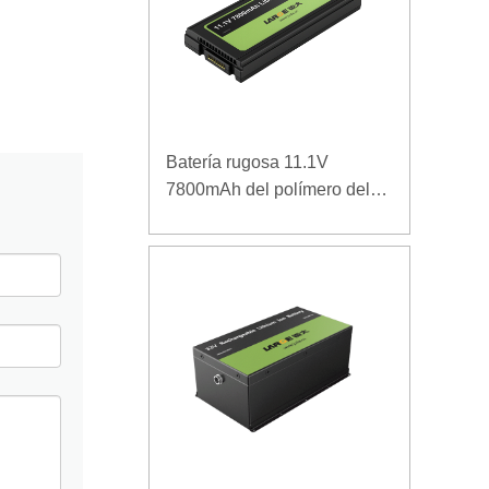
Batería rugosa 11.1V
7800mAh del polímero del
ordenador portátil de la
densidad de alta energía de
la baja temperatura