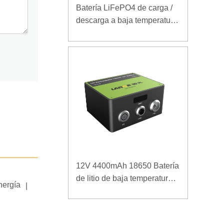
Batería LiFePO4 de carga /
descarga a baja temperatura
32V 20Ah para estación
base de telecomunicaciones
con comunicación RS485
12V 4400mAh 18650 Batería
de litio de baja temperatura
nergía
|
para fuente de alimentación
reforzada