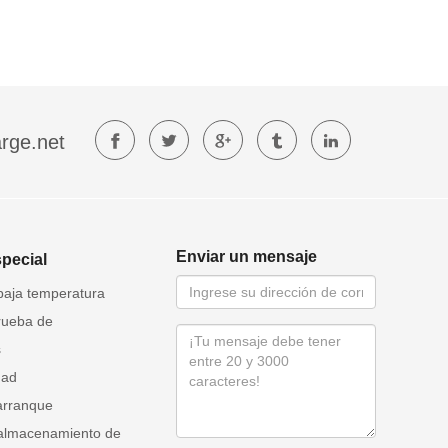
rge.net
Enviar un mensaje
special
baja temperatura
rueba de
s
dad
arranque
 almacenamiento de