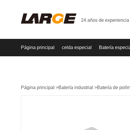
24 años de experiencia 
Página principal
celda especial
Batería especi
Página principal
>
Batería industrial
>
Batería de polím