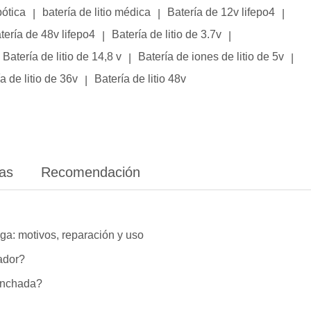
bótica
batería de litio médica
Batería de 12v lifepo4
|
|
|
tería de 48v lifepo4
Batería de litio de 3.7v
|
|
Batería de litio de 14,8 v
Batería de iones de litio de 5v
|
|
a de litio de 36v
Batería de litio 48v
|
ias
Recomendación
ga: motivos, reparación y uso
lador?
hinchada?