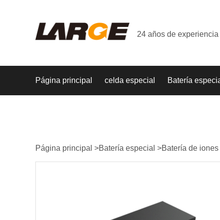
24 años de experiencia 
Página principal
celda especial
Batería especi
Página principal
>
Batería especial
>
Batería de iones 