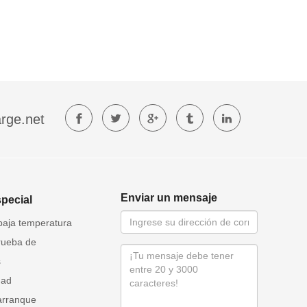
rge.net
Enviar un mensaje
special
baja temperatura
rueba de
s
dad
arranque