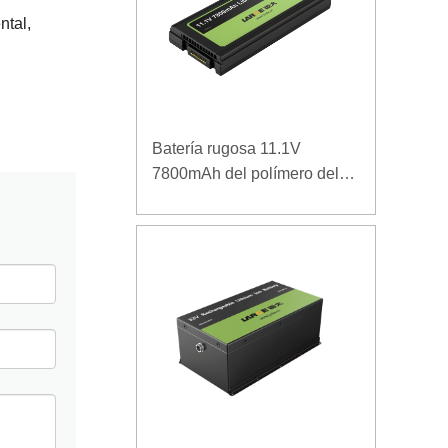
ntal,
Batería rugosa 11.1V
7800mAh del polímero del
ordenador portátil de la
densidad de alta energía de
la baja temperatura