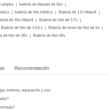
a amplia
batería de titanato de litio
|
|
bótica
batería de litio médica
Batería de 12v lifepo4
|
|
|
tería de 48v lifepo4
Batería de litio de 3.7v
|
|
Batería de litio de 14,8 v
Batería de iones de litio de 5v
|
|
a de litio de 36v
Batería de litio 48v
|
ias
Recomendación
ga: motivos, reparación y uso
lador?
hinchada?