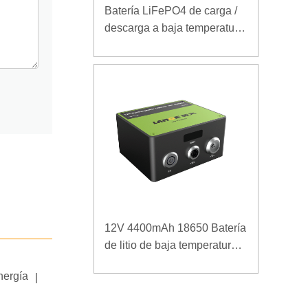
Batería LiFePO4 de carga /
descarga a baja temperatura
32V 20Ah para estación
base de telecomunicaciones
con comunicación RS485
12V 4400mAh 18650 Batería
de litio de baja temperatura
para fuente de alimentación
nergía
|
reforzada