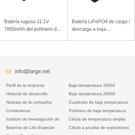
Batería rugosa 11.1V
Batería LiFePO4 de carga /
7800mAh del polímero del
descarga a baja
ordenador portátil de la
temperatura 32V 20Ah para
densidad de alta energía
estación base de
de la baja temperatura
telecomunicaciones con
comunicación RS485
info@large.net
Perfil de la empresa
Baja temperatura 18650
Historial de desarrollo
Baja temperatura 26650
Noticias de la compañía
Cuadrado de baja temperatura
Contáctenos
Polímero de baja temperatura
Instituto de Investigación de
Célula de temperatura amplia
Baterías de Litio Especial
Célula a prueba de explosiones