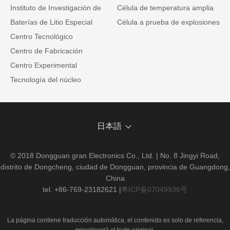
Instituto de Investigación de
Célula de temperatura amplia
Baterías de Litio Especial
Célula a prueba de explosiones
Centro Tecnológico
Centro de Fabricación
Centro Experimental
Tecnología del núcleo
日本語
© 2018 Dongguan gran Electronics Co., Ltd. | No. 8 Jingyi Road,
distrito de Dongcheng, ciudad de Dongguan, provincia de Guangdong,
China
tel. +86-769-23182621
|
粤ICP备07049936号
La página contiene traducción automática, el contenido es solo de referencia,