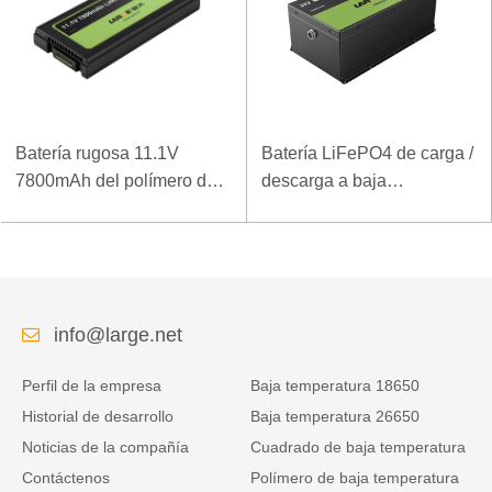
Batería rugosa 11.1V
Batería LiFePO4 de carga /
7800mAh del polímero del
descarga a baja
ordenador portátil de la
temperatura 32V 20Ah para
densidad de alta energía
estación base de
de la baja temperatura
telecomunicaciones con
comunicación RS485
info@large.net
Perfil de la empresa
Baja temperatura 18650
Historial de desarrollo
Baja temperatura 26650
Noticias de la compañía
Cuadrado de baja temperatura
Contáctenos
Polímero de baja temperatura