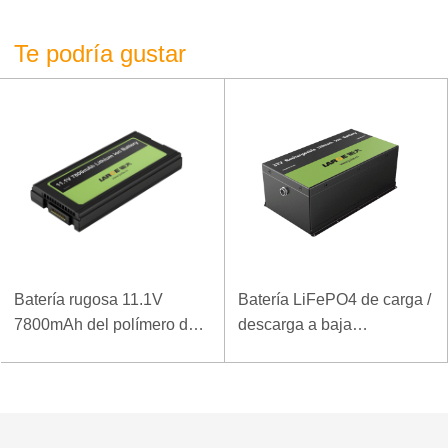
hinchada?
Te podría gustar
Batería rugosa 11.1V
Batería LiFePO4 de carga /
7800mAh del polímero del
descarga a baja
ordenador portátil de la
temperatura 32V 20Ah para
densidad de alta energía
estación base de
de la baja temperatura
telecomunicaciones con
comunicación RS485