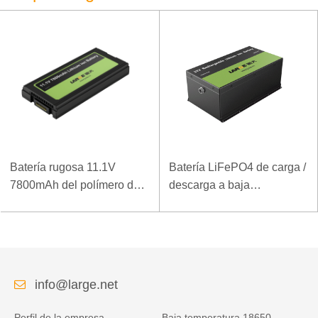
Batería rugosa 11.1V
Batería LiFePO4 de carga /
7800mAh del polímero del
descarga a baja
ordenador portátil de la
temperatura 32V 20Ah para
densidad de alta energía
estación base de
de la baja temperatura
telecomunicaciones con
comunicación RS485
info@large.net
Perfil de la empresa
Baja temperatura 18650