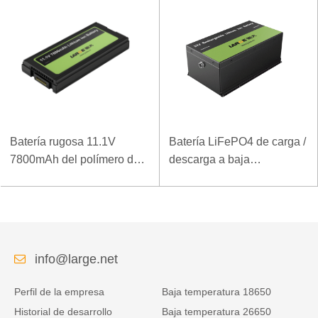
Batería rugosa 11.1V
Batería LiFePO4 de carga /
7800mAh del polímero del
descarga a baja
ordenador portátil de la
temperatura 32V 20Ah para
densidad de alta energía
estación base de
de la baja temperatura
telecomunicaciones con
comunicación RS485
info@large.net
Perfil de la empresa
Baja temperatura 18650
Historial de desarrollo
Baja temperatura 26650