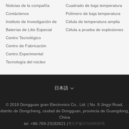
Noticias de la compañía
Cuadrado de baja temperatura
Contáctenos
Polímero de baja temperatura
Instituto de Investigación de
Célula de temperatura amplia
Baterías de Litio Especial
Célula a prueba de explosiones
Centro Tecnológico
Centro de Fabricación
Centro Experimental
Tecnología del núcleo
日本語
© 2018 Dongguan gran Electronics Co., Ltd. | No. 8 Jingyi Road,
distrito de Dongcheng, ciudad de Dongguan, provincia de Guangdong,
China
tel. +86-769-23182621
|
粤ICP备07049936号