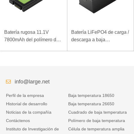
Batería rugosa 11.1V
Batería LiFePO4 de carga /
7800mAh del polímero del
descarga a baja
ordenador portátil de la
temperatura 32V 20Ah para
densidad de alta energía
estación base de
de la baja temperatura
telecomunicaciones con
comunicación RS485
info@large.net
Perfil de la empresa
Baja temperatura 18650
Historial de desarrollo
Baja temperatura 26650
Noticias de la compañía
Cuadrado de baja temperatura
Contáctenos
Polímero de baja temperatura
Instituto de Investigación de
Célula de temperatura amplia