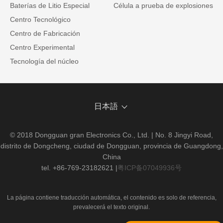
Baterías de Litio Especial
Célula a prueba de explosiones
Centro Tecnológico
Centro de Fabricación
Centro Experimental
Tecnología del núcleo
日本語
© 2018 Dongguan gran Electronics Co., Ltd. | No. 8 Jingyi Road,
distrito de Dongcheng, ciudad de Dongguan, provincia de Guangdong,
China
tel. +86-769-23182621
|
粤ICP备07049936号
La página contiene traducción automática, el contenido es solo de referencia,
prevalecerá el texto original.