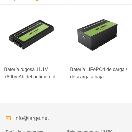
Batería rugosa 11.1V
Batería LiFePO4 de carga /
7800mAh del polímero del
descarga a baja
ordenador portátil de la
temperatura 32V 20Ah para
densidad de alta energía
estación base de
de la baja temperatura
telecomunicaciones con
comunicación RS485
info@large.net
Perfil de la empresa
Baja temperatura 18650