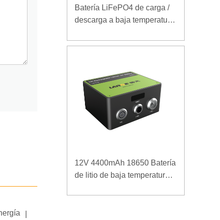
Batería LiFePO4 de carga /
descarga a baja temperatura
32V 20Ah para estación
base de telecomunicaciones
con comunicación RS485
12V 4400mAh 18650 Batería
de litio de baja temperatura
para fuente de alimentación
reforzada
nergía
|