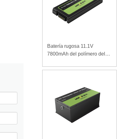
Batería rugosa 11.1V
7800mAh del polímero del
ordenador portátil de la
densidad de alta energía de
la baja temperatura