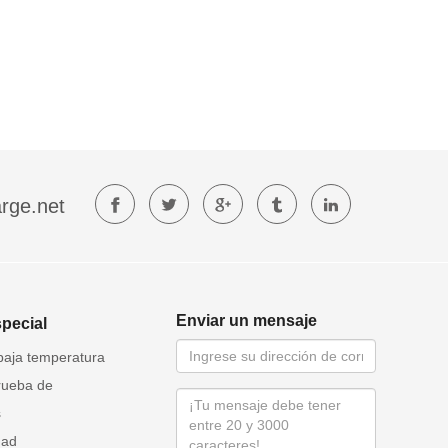
rge.net
Enviar un mensaje
special
baja temperatura
rueba de
s
dad