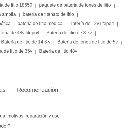
ía de litio 18650
paquete de batería de iones de litio
|
|
a amplia
batería de titanato de litio
|
|
bótica
batería de litio médica
Batería de 12v lifepo4
|
|
|
tería de 48v lifepo4
Batería de litio de 3.7v
|
|
Batería de litio de 14,8 v
Batería de iones de litio de 5v
|
|
a de litio de 36v
Batería de litio 48v
|
ias
Recomendación
ga: motivos, reparación y uso
lador?