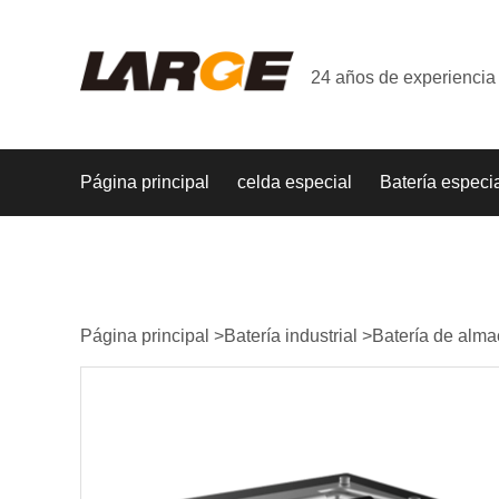
24 años de experiencia 
Página principal
celda especial
Batería especi
Página principal
>
Batería industrial
>
Batería de alm