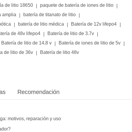
ía de litio 18650
paquete de batería de iones de litio
|
|
a amplia
batería de titanato de litio
|
|
bótica
batería de litio médica
Batería de 12v lifepo4
|
|
|
tería de 48v lifepo4
Batería de litio de 3.7v
|
|
Batería de litio de 14,8 v
Batería de iones de litio de 5v
|
|
a de litio de 36v
Batería de litio 48v
|
ias
Recomendación
ga: motivos, reparación y uso
lador?