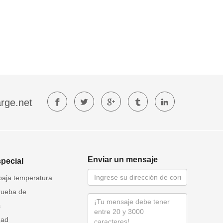
rge.net
Enviar un mensaje
special
baja temperatura
rueba de
s
dad