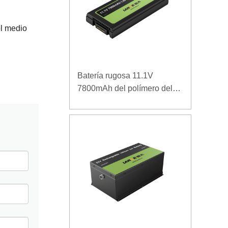
el medio
Batería rugosa 11.1V
7800mAh del polímero del
ordenador portátil de la
densidad de alta energía de
la baja temperatura