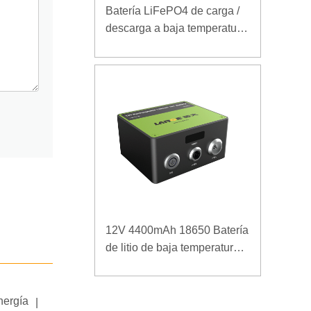
Batería LiFePO4 de carga /
descarga a baja temperatura
32V 20Ah para estación
base de telecomunicaciones
con comunicación RS485
12V 4400mAh 18650 Batería
de litio de baja temperatura
para fuente de alimentación
reforzada
nergía
|