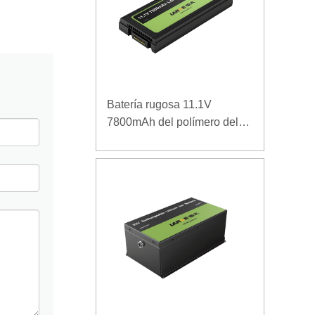
Batería rugosa 11.1V
7800mAh del polímero del
ordenador portátil de la
densidad de alta energía de
la baja temperatura