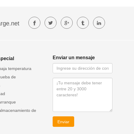
rge.net
Enviar un mensaje
special
baja temperatura
rueba de
s
dad
arranque
 almacenamiento de
Enviar