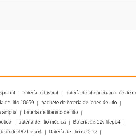
especial
batería industrial
batería de almacenamiento de e
|
|
ía de litio 18650
paquete de batería de iones de litio
|
|
a amplia
batería de titanato de litio
|
|
bótica
batería de litio médica
Batería de 12v lifepo4
|
|
|
tería de 48v lifepo4
Batería de litio de 3.7v
|
|