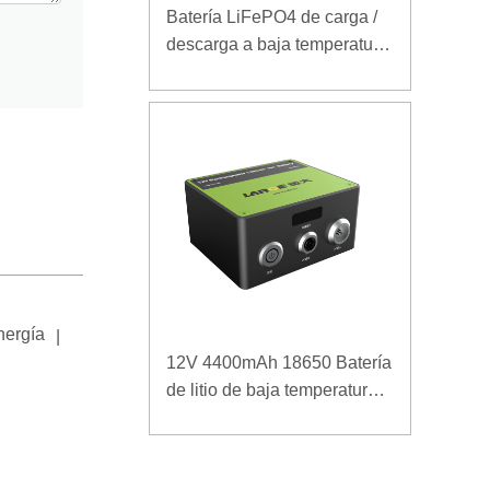
Batería LiFePO4 de carga /
descarga a baja temperatura
32V 20Ah para estación
base de telecomunicaciones
con comunicación RS485
nergía
|
12V 4400mAh 18650 Batería
de litio de baja temperatura
para fuente de alimentación
reforzada