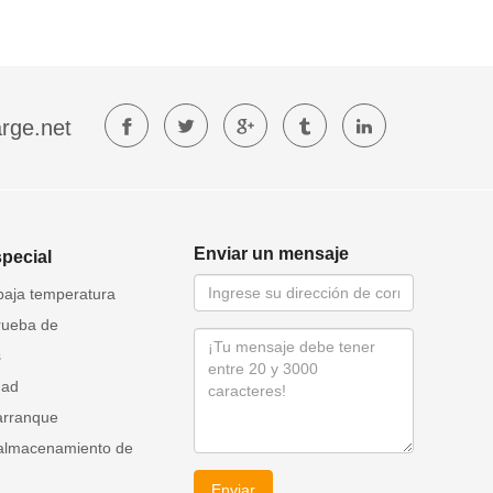
rge.net
Enviar un mensaje
special
baja temperatura
rueba de
s
dad
arranque
 almacenamiento de
Enviar