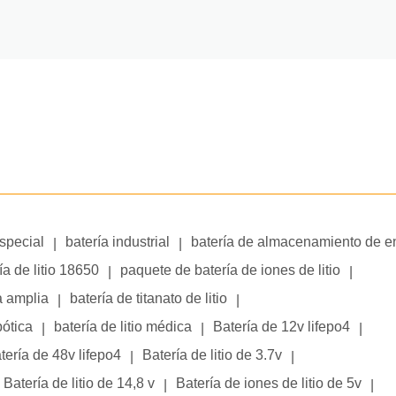
especial
batería industrial
batería de almacenamiento de e
|
|
ía de litio 18650
paquete de batería de iones de litio
|
|
a amplia
batería de titanato de litio
|
|
bótica
batería de litio médica
Batería de 12v lifepo4
|
|
|
tería de 48v lifepo4
Batería de litio de 3.7v
|
|
Batería de litio de 14,8 v
Batería de iones de litio de 5v
|
|