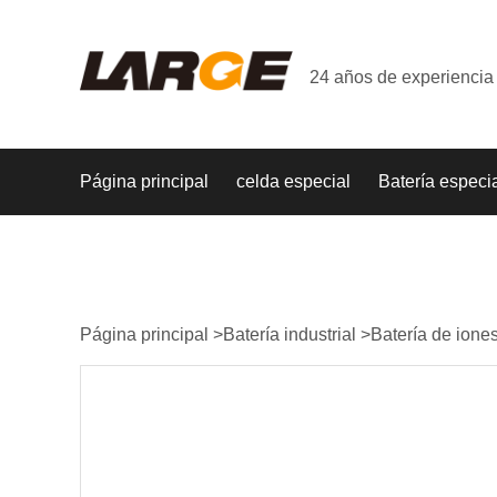
24 años de experiencia 
Página principal
celda especial
Batería especi
Página principal
>
Batería industrial
>
Batería de iones 