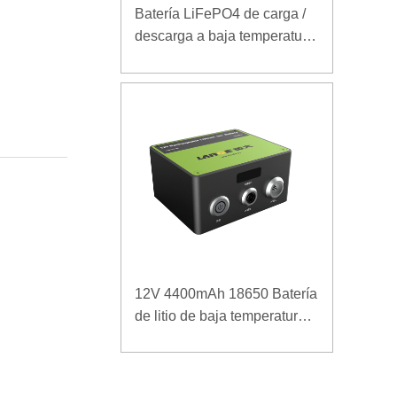
Batería LiFePO4 de carga /
descarga a baja temperatura
32V 20Ah para estación
base de telecomunicaciones
con comunicación RS485
12V 4400mAh 18650 Batería
de litio de baja temperatura
para fuente de alimentación
reforzada