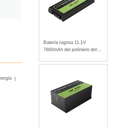
Batería rugosa 11.1V
7800mAh del polímero del
ordenador portátil de la
densidad de alta energía de
la baja temperatura
nergía
|