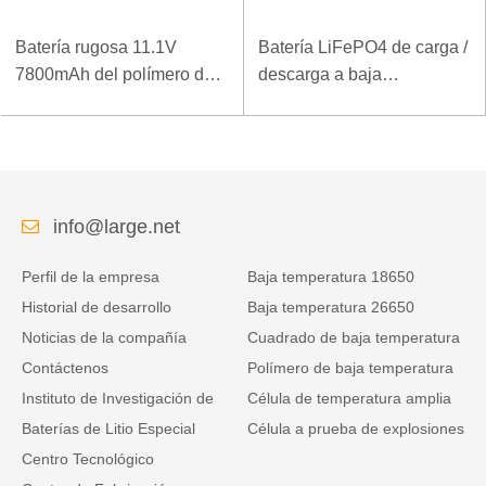
Batería rugosa 11.1V
Batería LiFePO4 de carga /
7800mAh del polímero del
descarga a baja
ordenador portátil de la
temperatura 32V 20Ah para
densidad de alta energía
estación base de
de la baja temperatura
telecomunicaciones con
comunicación RS485
info@large.net
Perfil de la empresa
Baja temperatura 18650
Historial de desarrollo
Baja temperatura 26650
Noticias de la compañía
Cuadrado de baja temperatura
Contáctenos
Polímero de baja temperatura
Instituto de Investigación de
Célula de temperatura amplia
Baterías de Litio Especial
Célula a prueba de explosiones
Centro Tecnológico