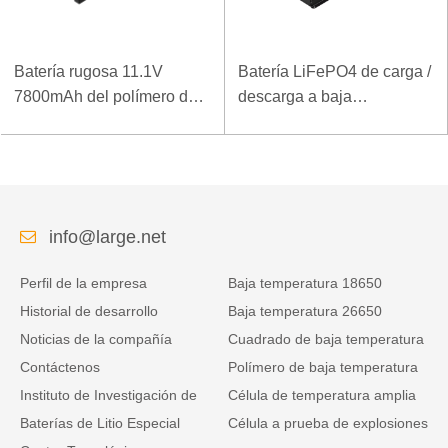
Batería rugosa 11.1V
Batería LiFePO4 de carga /
7800mAh del polímero del
descarga a baja
ordenador portátil de la
temperatura 32V 20Ah para
densidad de alta energía
estación base de
de la baja temperatura
telecomunicaciones con
comunicación RS485
info@large.net
Perfil de la empresa
Baja temperatura 18650
Historial de desarrollo
Baja temperatura 26650
Noticias de la compañía
Cuadrado de baja temperatura
Contáctenos
Polímero de baja temperatura
Instituto de Investigación de
Célula de temperatura amplia
Baterías de Litio Especial
Célula a prueba de explosiones