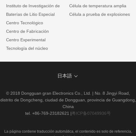
Instituto de Investigación de
Célula de temperatura amplia
Baterías de Litio Especial
Célula a prueba de explosiones
Centro Tecnológico
Centro de Fabricación
Centro Experimental
Tecnología del núcleo
日本語
© 2018 Dongguan gran Electronics Co., Ltd. | No. 8 Jingyi Road,
distrito de Dongcheng, ciudad de Dongguan, provincia de Guangdong,
China
tel. +86-769-23182621
|
粤ICP备07049936号
La página contiene traducción automática, el contenido es solo de referencia,