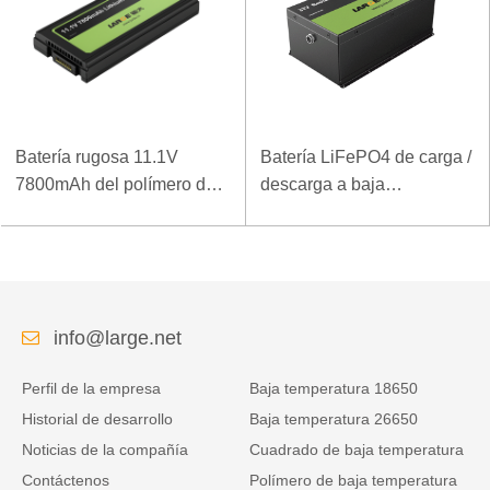
Batería rugosa 11.1V
Batería LiFePO4 de carga /
7800mAh del polímero del
descarga a baja
ordenador portátil de la
temperatura 32V 20Ah para
densidad de alta energía
estación base de
de la baja temperatura
telecomunicaciones con
comunicación RS485
info@large.net
Perfil de la empresa
Baja temperatura 18650
Historial de desarrollo
Baja temperatura 26650
Noticias de la compañía
Cuadrado de baja temperatura
Contáctenos
Polímero de baja temperatura