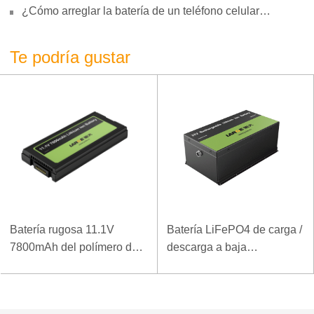
¿Cómo arreglar la batería de un teléfono celular
hinchada?
Te podría gustar
Batería rugosa 11.1V
Batería LiFePO4 de carga /
7800mAh del polímero del
descarga a baja
ordenador portátil de la
temperatura 32V 20Ah para
densidad de alta energía
estación base de
de la baja temperatura
telecomunicaciones con