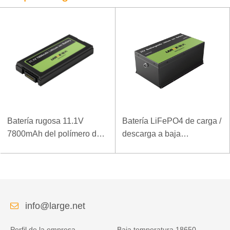
Batería rugosa 11.1V
Batería LiFePO4 de carga /
7800mAh del polímero del
descarga a baja
ordenador portátil de la
temperatura 32V 20Ah para
densidad de alta energía
estación base de
de la baja temperatura
telecomunicaciones con
comunicación RS485
info@large.net
Perfil de la empresa
Baja temperatura 18650