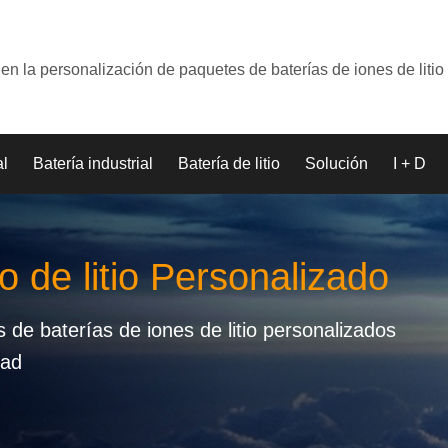
en la personalización de paquetes de baterías de iones de litio
al
Batería industrial
Batería de litio
Solución
I + D
o de litio Personalizado
de baterías de iones de litio personalizados
dad