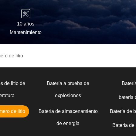
10 años
Mantenimiento
ero de litio
s de litio de
Batería a prueba de
Bater
eratura
explosiones
batería
mero de litio
Batería de almacenamiento
Batería de 
de energía
Batería de t