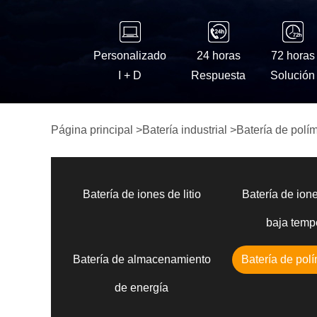
Personalizado
24 horas
72 horas
I + D
Respuesta
Solución
Página principal
>
Batería industrial
>
Batería de polím
Batería de iones de litio
Batería de ione
baja temp
Batería de almacenamiento
Batería de polí
de energía