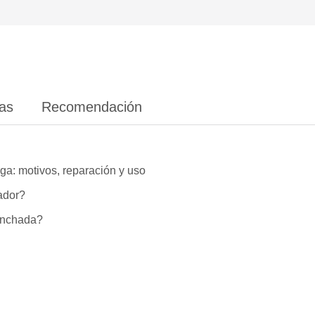
ias
Recomendación
ga: motivos, reparación y uso
lador?
hinchada?