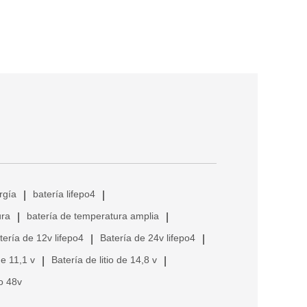
rgía
batería lifepo4
|
|
ura
batería de temperatura amplia
|
|
tería de 12v lifepo4
Batería de 24v lifepo4
|
|
de 11,1 v
Batería de litio de 14,8 v
|
|
io 48v