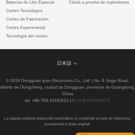
Baterías de Litio Especial
Célula a prueba de explosiones
Centro Tecnológico
Centro de Fabricación
Centro Experimental
Tecnología del núcleo
日本語
© 2018 Dongguan gran Electronics Co., Ltd. | No. 8 Jingyi Road,
distrito de Dongcheng, ciudad de Dongguan, provincia de Guangdong,
China
tel. +86-769-23182621
|
粤ICP备07049936号
La página contiene traducción automática, el contenido es solo de referencia,
prevalecerá el texto original.