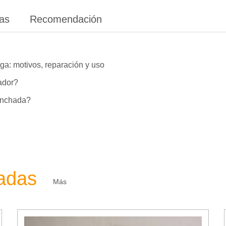
ias
Recomendación
ga: motivos, reparación y uso
lador?
hinchada?
zadas
Más