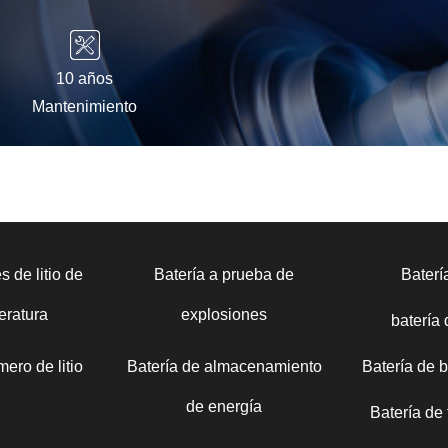
10 años
Mantenimiento
s de litio de
Batería a prueba de
Bater
eratura
explosiones
batería
mero de litio
Batería de almacenamiento
Batería de 
de energía
Batería de t