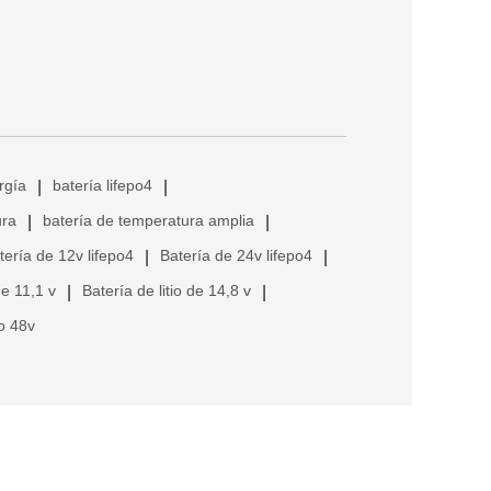
rgía
batería lifepo4
|
|
ura
batería de temperatura amplia
|
|
tería de 12v lifepo4
Batería de 24v lifepo4
|
|
de 11,1 v
Batería de litio de 14,8 v
|
|
io 48v